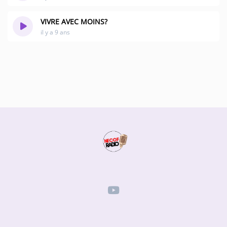
Participate
DEDICATIONS
VIVRE AVEC MOINS?
il y a 9 ans
CONTESTS
Contact
Humour
HOME
Se connecter