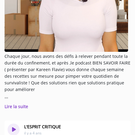
Music
TOP 10
ARTISTS
PLAYLIST
Chaque jour, nous avons des défis à relever pendant toute la
PLAYED TRACKS
durée du confinement, et après ,le podcast BIEN SAVOIR FAIRE
( présenter par Kareen Flavie) vous donne chaque semaine
des recettes sur mesure pour pimper votre quotidien de
Medias
survivaliste ! Que des solutions rien que solutions pratique
pour améliorer
PHOTOS
PODCASTS
Lire la suite
VIDEOS
L'ESPRIT CRITIQUE
il y a 4 ans