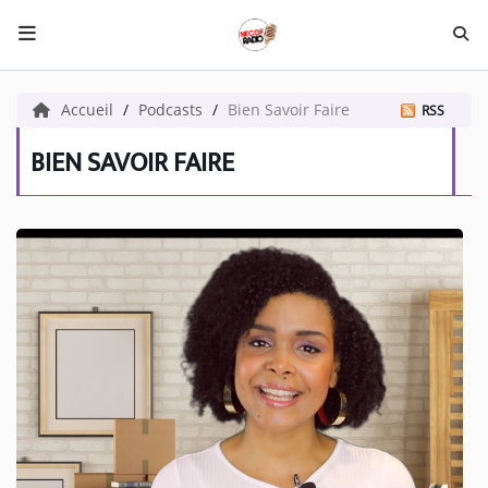
HOME NECOF
Accueil
Podcasts
Bien Savoir Faire
RSS
LOCAL NEWS
BIEN SAVOIR FAIRE
Radio
NEWS
SHOWS
TEAM
EVENTS
CORONAVIRUS