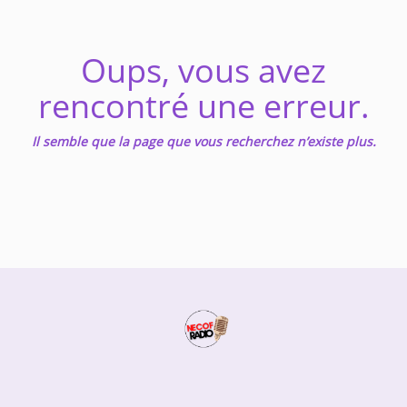
Music
Oups, vous avez
TOP 10
rencontré une erreur.
ARTISTS
PLAYLIST
Il semble que la page que vous recherchez n’existe plus.
PLAYED TRACKS
Medias
PHOTOS
PODCASTS
VIDEOS