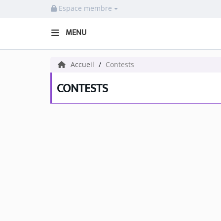
Espace membre
MENU
HOME NECOF
Accueil
Contests
LOCAL NEWS
CONTESTS
Radio
NEWS
SHOWS
TEAM
EVENTS
CORONAVIRUS