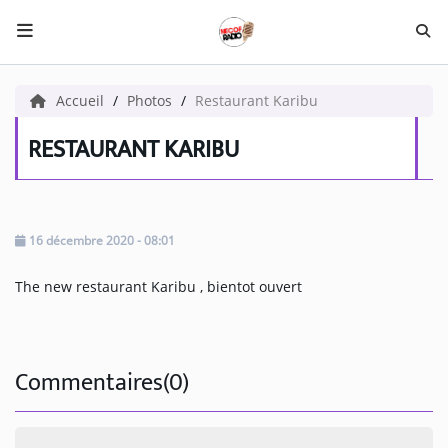
HOME NECOF
Accueil
Photos
Restaurant Karibu
LOCAL NEWS
RESTAURANT KARIBU
Radio
NEWS
16 décembre 2020 - 08:01
SHOWS
The new restaurant Karibu , bientot ouvert
TEAM
EVENTS
Commentaires(0)
CORONAVIRUS