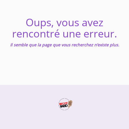
Music
Oups, vous avez
TOP 10
rencontré une erreur.
ARTISTS
PLAYLIST
Il semble que la page que vous recherchez n’existe plus.
PLAYED TRACKS
Medias
PHOTOS
PODCASTS
VIDEOS