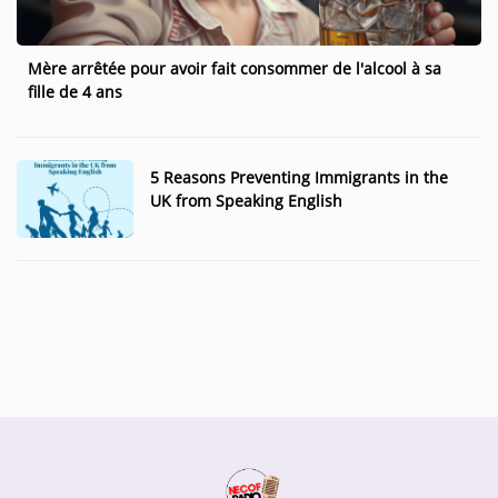
Music
Mère arrêtée pour avoir fait consommer de l'alcool à sa
TOP 10
fille de 4 ans
ARTISTS
PLAYLIST
5 Reasons Preventing Immigrants in the
UK from Speaking English
PLAYED TRACKS
Medias
PHOTOS
PODCASTS
VIDEOS